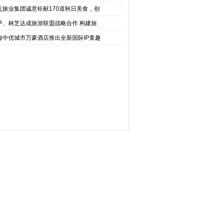
元旅业集团诚意钜献170道秋日美食，创
萨、林芝达成旅游联盟战略合作 构建旅
海中优城市万豪酒店推出全新国际IP童趣