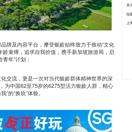
·
开
·
拉
·
上
品牌及内容平台，摩登银龄始终致力于推动“文化
年龄束缚，追求自我价值，携手新加坡旅游局，启
龄青年”计划：
文化交流，更是一次对当代银龄群体精神世界的深
，为中国62至75岁的6275型活力银龄人群，精心
我”的“换轨”体验。