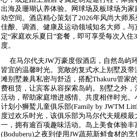
出海及珊瑚认养体验。网球场及板球场为家
动空间。酒店精心策划了2026年风尚大师
佳酿、调酒、健康及运动领域知名大师，与
定“家庭欢乐夏日”套餐，即可享受每次入住3
度。
在马尔代夫JW万豪度假酒店，自然岛屿
皆宜的温馨时光。宽敞的复式水上别墅及带
滩别墅兼具私密与舒适，搭配Thakuru管
费租赁，让宾客从容探索岛屿。别墅之外，
活动，帮助家庭增进感情、共度相伴时光。
计划小狮鹫儿童俱乐部(Family by JWTM Little Gri
度过欢乐时光，该俱乐部为马尔代夫规模最
一，拥有逾百项趣味活动。岛上美食体验丰
(Boduberu)之夜到使用JW蔬苑新鲜食材