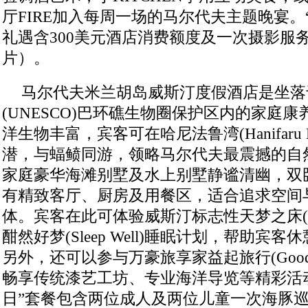
厅FIRE加入每周一场的马尔代夫主题晚宴。
礼遇含300美元酒店消费额度及一次摄影服
片）。
马尔代夫米兰胡岛威斯汀度假酒店是坐落
(UNESCO)巴环礁生物圈保护区内的家庭
洋生物丰富，宾客可在哈尼法鲁湾(Hanifaru
潜，与蝠鲼同游，领略马尔代夫最震撼的自
家庭豪华海滩别墅及水上别墅静谧清幽，双
有精致客厅、厨房及用餐区，适合追求空间
体。宾客在此可体验威斯汀标志性天梦之床(Heave
酣然好梦(Sleep Well)睡眠计划，帮助宾
另外，还可以参与万豪旅享家益起旅行(Good T
畅享传统漆艺工坊、专业海洋导览等精彩活
日”套餐包含两位成人及两位儿童一次海豚巡