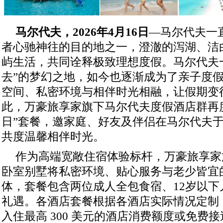
马尔代夫，
2026
年
4
月
1
6
日
—马尔代夫一
者心驰神往的目的地之一，澄澈的泻湖、洁
屿生活，共同诠释极致理想度假。马尔代夫
去”的梦幻之地，如今也逐渐成为了亲子度
空间、私密环境与相伴时光相融，让假期变
此，万豪旅享家旗下马尔代夫度假酒店群再
日”套餐，邀家庭、好友及伴侣在马尔代夫
共度温馨相伴时光。
作为高端宽敞住宿体验标杆，万豪旅享家
卧室别墅将私密环境、贴心服务与老少皆宜
体，套餐包含两位成人全包食宿、12岁以下
礼遇。各酒店套餐根据各酒店实际情况定制
入住最高 300 美元的酒店消费额度或免费