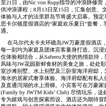
至21日，由Nic von Rupp指导的冲浪静
供冲浪课程；8月13日至15日，汇集创意
体验与人才的法里群岛节将盛大启幕。预定
思卡尔顿度假酒店的“家庭欢乐夏日”套餐，
遇。
在马尔代夫卡夫环礁岛JW万豪度假酒店
每一刻均为家庭及团体宾客量身打造。沉浸
住体验相结合，从Safeeru大使的热情款待
风味与JW花园新鲜食材的美食之旅，处处
室沙滩别墅、水上别墅及三卧室海洋府邸，
海水的居家式奢享体验。海洋府邸配有私人
及直通泻湖的水上滑梯。小宾客可在万豪家
(Family by JWTM Kids’ Club) 尽
专为嬉戏与创意探索而设。酒店还为期待冒