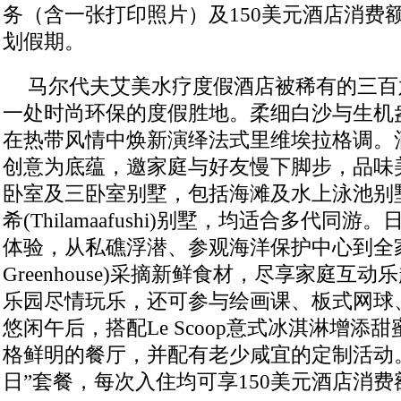
务（含一张打印照片）及150美元酒店消费
划假期。
马尔代夫艾美水疗度假酒店被稀有的三百
一处时尚环保的度假胜地。柔细白沙与生机
在热带风情中焕新演绎法式里维埃拉格调。
创意为底蕴，邀家庭与好友慢下脚步，品味
卧室及三卧室别墅，包括海滩及水上泳池别
希(Thilamaafushi)别墅，均适合多代同
体验，从私礁浮潜、参观海洋保护中心到全家
Greenhouse)采摘新鲜食材，尽享家庭互
乐园尽情玩乐，还可参与绘画课、板式网球、Au
悠闲午后，搭配Le Scoop意式冰淇淋增添
格鲜明的餐厅，并配有老少咸宜的定制活动
日”套餐，每次入住均可享150美元酒店消费