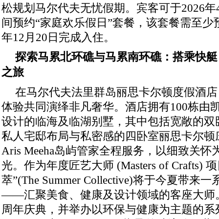
松规划马尔代夫无忧假期。宾客可于2026年4
间预约“家庭欢乐假日”套餐，该套餐需至少预
年12月20日完成入住。
探索马累北环礁与马累南环礁：搭乘快艇
之旅
在马尔代夫法里群岛丽思卡尔顿度假酒店
体验共同演绎非凡奢华。酒店拥有100栋由
设计的临海及临湖别墅，其中包括宽敞的双
私人宅邸布局与私密感的四卧室丽思卡尔顿
Aris Meeha岛屿管家全程服务，以细致
光。作为年度匠艺大师 (Masters of Craft
萃”(The Summer Collective)将于今
——汇聚美食、健康及设计领域的客座大师
周年庆典，并举办以环保与健康为主题的系列