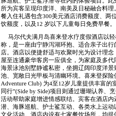
豚巡航、护士鲨浮潜等在内的体验项目。此
所为宾客呈现印度洋、南美及日秘融合料理。
餐入住礼遇包含300美元酒店消费额度、两位
饮额度，以及12 岁以下儿童每日免费早餐。
马尔代夫满月岛喜来登水疗度假酒店以轻
称，是一座由宁静泻湖环抱、适合亲子出行
店。酒店以便捷舒适与欢聚时光为设计理念
屋至连通豪华客房一应俱全，为家庭及多代
海景泳池别墅静谧私密，坐拥辽阔印度洋景
池、宽敞日光甲板与清幽环境。喜来登探险俱乐部 
Adventure Club) 为4至12岁儿童提供
同行”(Side by Side)项目则通过珊瑚认
活动帮助家庭增进情感联结。宾客在酒店内
潜、海豚巡航、护士鲨互动、各类水上运动
文化活动。酒店内设有七家餐饮场所，均提