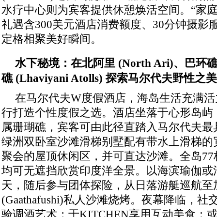
水疗中心则为宾客提供休憩焕活空间。“家庭
礼遇含300美元酒店消费额度、30分钟摄
定格相聚美好瞬间。
水下秘境
：
在北阿里
(North Ari)
、巴环
礁
(Lhaviyani Atolls)
探索马尔代夫野性之美
在马尔代夫W度假酒店，海岛生活充满活
行打造个性度假之选。酒店坐落于心形岛屿
属珊瑚礁，宾客可由此径直踏入马尔代夫最
绿洲双卧室沙滩滑梯别墅配有带水上滑梯的
聚会的屋顶休闲区，并可直达沙滩。全岛77
均可无遮挡欣赏印度洋全景。以海滨瑜伽或
天，随后参与团体探险，从日落游艇巡航至
(Gaathafushi)私人沙滩烧烤。夜幕降临，
验调酒艺术；于KITCHEN享用互动美食；