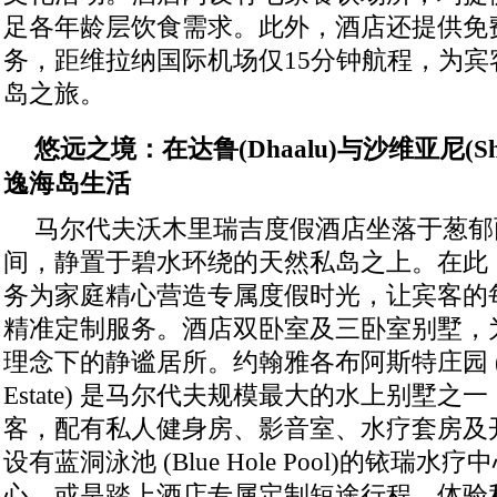
足各年龄层饮食需求。此外，酒店还提供免
务，距维拉纳国际机场仅15分钟航程，为宾
岛之旅。
悠远之境：在达鲁
(Dhaalu)
与沙维亚尼
(S
逸海岛生活
马尔代夫沃木里瑞吉度假酒店坐落于葱郁
间，静置于碧水环绕的天然私岛之上。在此
务为家庭精心营造专属度假时光，让宾客的
精准定制服务。酒店双卧室及三卧室别墅，
理念下的静谧居所。约翰雅各布阿斯特庄园 (John 
Estate) 是马尔代夫规模最大的水上别墅
客，配有私人健身房、影音室、水疗套房及
设有蓝洞泳池 (Blue Hole Pool)的铱瑞水疗中心(
心，或是踏上酒店专属定制短途行程，体验