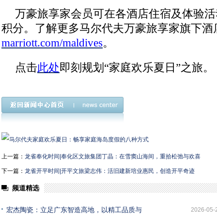
万豪旅享家会员可在各酒店住宿及体验活
积分。了解更多马尔代夫万豪旅享家旗下酒
marriott.com/maldives
。
点击
此处
即刻规划“家庭欢乐夏日”之旅。
上一篇：
龙雀奉化时间|奉化区文旅集团丁晶：在雪窦山海间，重拾松弛与欢喜
下一篇：
龙雀开平时间|开平文旅梁志伟：活旧建新培业惠民，创造开平奇迹
频道精选
宏杰陶瓷：立足广东智造高地，以精工品质与
2026-05-